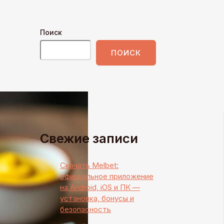
Поиск
ПОИСК
Свежие записи
Скачать Melbet:
официальное приложение
на Android, iOS и ПК —
установка, бонусы и
безопасность