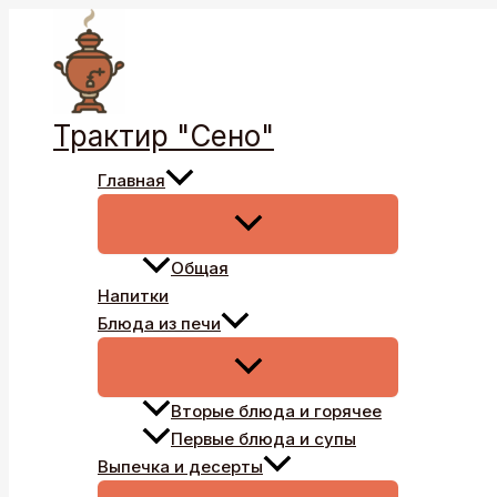
Перейти
к
содержимому
Трактир "Сено"
Главная
Общая
Напитки
Блюда из печи
Вторые блюда и горячее
Первые блюда и супы
Выпечка и десерты