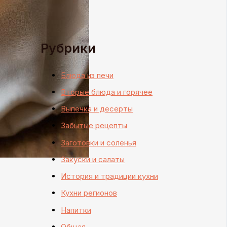
Рубрики
Блюда из печи
Вторые блюда и горячее
Выпечка и десерты
Забытые рецепты
Заготовки и соленья
Закуски и салаты
История и традиции кухни
Кухни регионов
Напитки
Общая