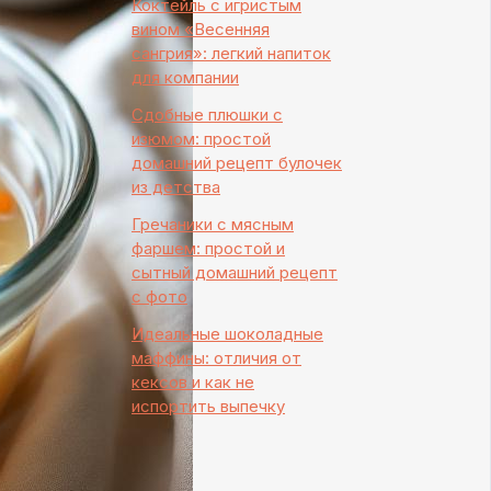
Коктейль с игристым
вином «Весенняя
сангрия»: легкий напиток
для компании
Сдобные плюшки с
изюмом: простой
домашний рецепт булочек
из детства
Гречаники с мясным
фаршем: простой и
сытный домашний рецепт
с фото
Идеальные шоколадные
маффины: отличия от
кексов и как не
испортить выпечку