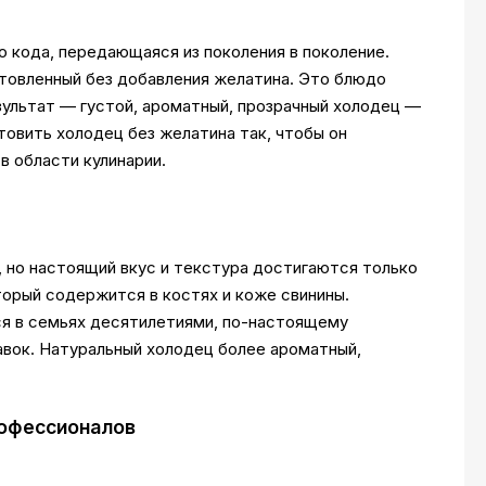
о кода, передающаяся из поколения в поколение.
отовленный без добавления желатина. Это блюдо
езультат — густой, ароматный, прозрачный холодец —
товить холодец без желатина так, чтобы он
в области кулинарии.
 но настоящий вкус и текстура достигаются только
торый содержится в костях и коже свинины.
ся в семьях десятилетиями, по-настоящему
авок. Натуральный холодец более ароматный,
рофессионалов