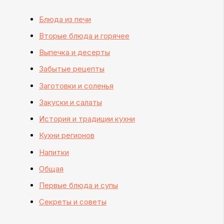
Блюда из печи
Вторые блюда и горячее
Выпечка и десерты
Забытые рецепты
Заготовки и соленья
Закуски и салаты
История и традиции кухни
Кухни регионов
Напитки
Общая
Первые блюда и супы
Секреты и советы