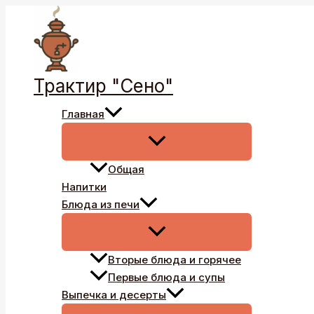
Перейти
к
содержимому
Трактир "Сено"
Главная
Общая
Напитки
Блюда из печи
Вторые блюда и горячее
Первые блюда и супы
Выпечка и десерты