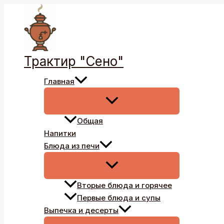
Перейти
к
содержимому
Трактир "Сено"
Главная
Общая
Напитки
Блюда из печи
Вторые блюда и горячее
Первые блюда и супы
Выпечка и десерты