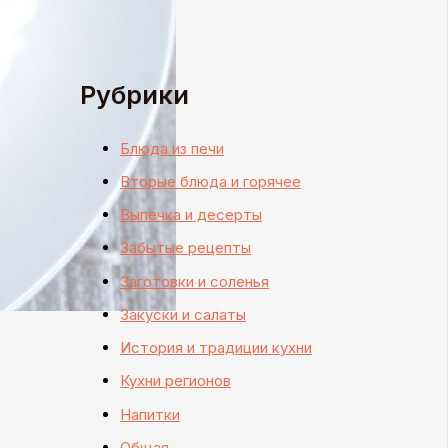
Рубрики
Блюда из печи
Вторые блюда и горячее
Выпечка и десерты
Забытые рецепты
Заготовки и соленья
Закуски и салаты
История и традиции кухни
Кухни регионов
Напитки
Общая