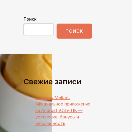
Поиск
ПОИСК
Свежие записи
Скачать Melbet:
официальное приложение
на Android, iOS и ПК —
установка, бонусы и
безопасность