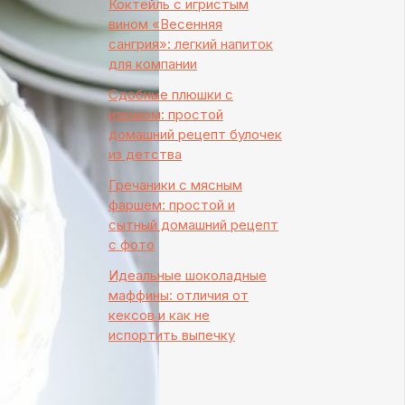
Коктейль с игристым
вином «Весенняя
сангрия»: легкий напиток
для компании
Сдобные плюшки с
изюмом: простой
домашний рецепт булочек
из детства
Гречаники с мясным
фаршем: простой и
сытный домашний рецепт
с фото
Идеальные шоколадные
маффины: отличия от
кексов и как не
испортить выпечку