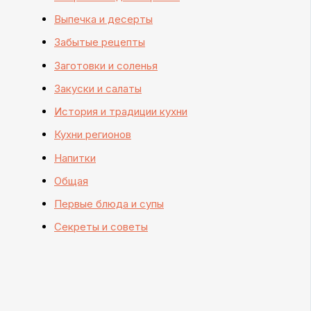
Выпечка и десерты
Забытые рецепты
Заготовки и соленья
Закуски и салаты
История и традиции кухни
Кухни регионов
Напитки
Общая
Первые блюда и супы
Секреты и советы