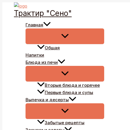
Перейти
Трактир "Сено"
к
содержимому
Главная
Общая
Напитки
Блюда из печи
Вторые блюда и горячее
Первые блюда и супы
Выпечка и десерты
Забытые рецепты
Закуски и салаты