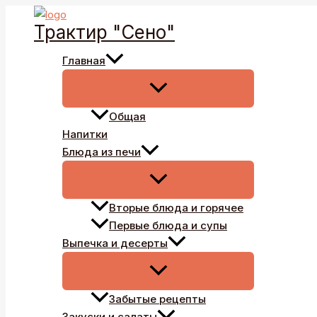
Перейти
Трактир "Сено"
к
содержимому
Главная
Общая
Напитки
Блюда из печи
Вторые блюда и горячее
Первые блюда и супы
Выпечка и десерты
Забытые рецепты
Закуски и салаты