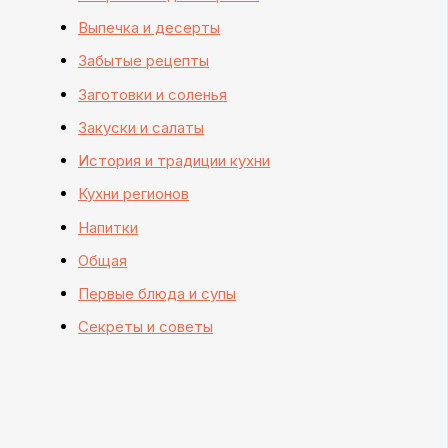
Выпечка и десерты
Забытые рецепты
Заготовки и соленья
Закуски и салаты
История и традиции кухни
Кухни регионов
Напитки
Общая
Первые блюда и супы
Секреты и советы