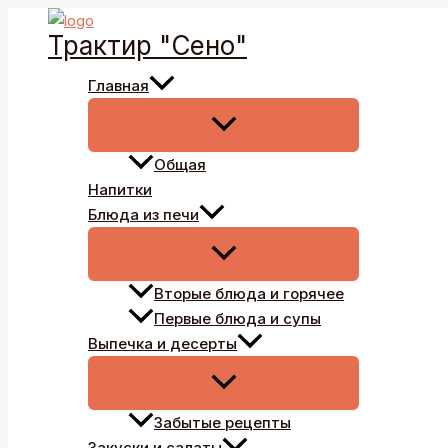
Перейти
Трактир "Сено"
к
содержимому
Главная
Общая
Напитки
Блюда из печи
Вторые блюда и горячее
Первые блюда и супы
Выпечка и десерты
Забытые рецепты
Закуски и салаты