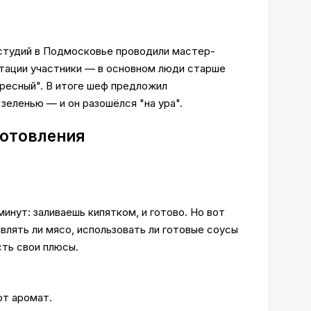
 студий в Подмосковье проводили мастер-
стации участники — в основном люди старше
пресный". В итоге шеф предложил
зеленью — и он разошёлся "на ура".
готовления
минут: заливаешь кипятком, и готово. Но вот
влять ли мясо, использовать ли готовые соусы
сть свои плюсы.
ют аромат.