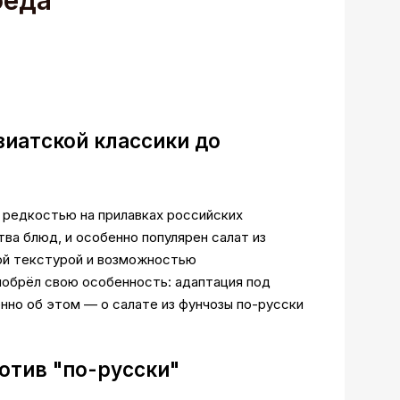
беда
зиатской классики до
ь редкостью на прилавках российских
ва блюд, и особенно популярен салат из
ной текстурой и возможностью
иобрёл свою особенность: адаптация под
енно об этом — о салате из фунчозы по-русски
отив "по-русски"