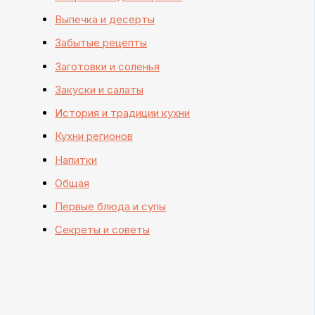
Выпечка и десерты
Забытые рецепты
Заготовки и соленья
Закуски и салаты
История и традиции кухни
Кухни регионов
Напитки
Общая
Первые блюда и супы
Секреты и советы