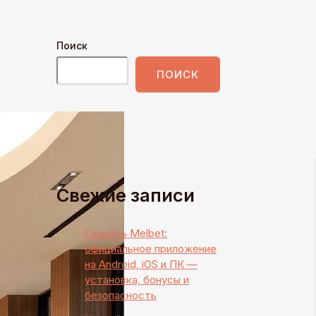
Поиск
ПОИСК
Свежие записи
Скачать Melbet:
официальное приложение
на Android, iOS и ПК —
установка, бонусы и
безопасность