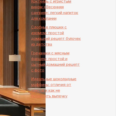
Коктейль с игристым
вином «Весенняя
сангрия»: легкий напиток
для компании
Сдобные плюшки с
изюмом: простой
домашний рецепт булочек
из детства
Гречаники с мясным
фаршем: простой и
сытный домашний рецепт
с фото
Идеальные шоколадные
маффины: отличия от
кексов и как не
испортить выпечку