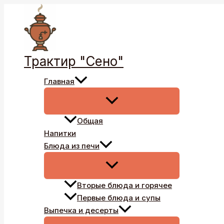
Перейти
к
содержимому
Трактир "Сено"
Главная
Общая
Напитки
Блюда из печи
Вторые блюда и горячее
Первые блюда и супы
Выпечка и десерты