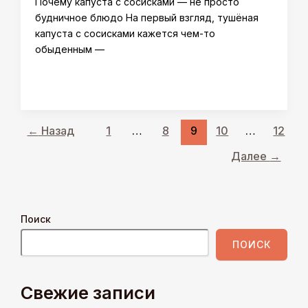
Почему капуста с сосисками — не просто
будничное блюдо На первый взгляд, тушёная
капуста с сосисками кажется чем-то
обыденным —
←
Назад
1
…
8
9
10
…
12
Далее
→
Поиск
ПОИСК
Свежие записи